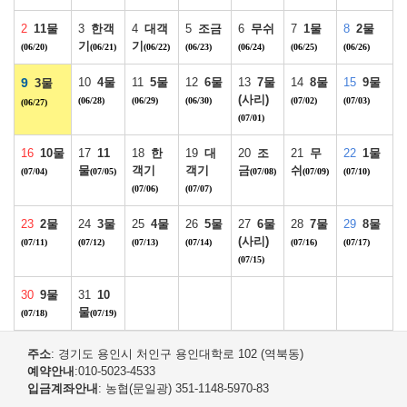
2
11물
3
한객
4
대객
5
조금
6
무쉬
7
1물
8
2물
기
기
(06/20)
(06/21)
(06/22)
(06/23)
(06/24)
(06/25)
(06/26)
9
10
4물
11
5물
12
6물
13
7물
14
8물
15
9물
3물
(사리)
(06/28)
(06/29)
(06/30)
(07/02)
(07/03)
(06/27)
(07/01)
16
10물
17
11
18
한
19
대
20
조
21
무
22
1물
물
객기
객기
금
쉬
(07/04)
(07/05)
(07/08)
(07/09)
(07/10)
(07/06)
(07/07)
23
2물
24
3물
25
4물
26
5물
27
6물
28
7물
29
8물
(사리)
(07/11)
(07/12)
(07/13)
(07/14)
(07/16)
(07/17)
(07/15)
30
9물
31
10
물
(07/18)
(07/19)
주소
: 경기도 용인시 처인구 용인대학로 102 (역북동)
예약안내
:010-5023-4533
입금계좌안내
: 농협(문일광) 351-1148-5970-83