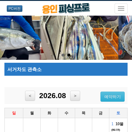
PC버전
서거차도 관측소
2026.08
<
>
예약하기
일
월
화
수
목
금
토
1
10물
(06/19)